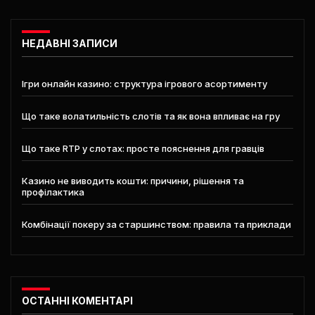
НЕДАВНІ ЗАПИСИ
Ігри онлайн казино: структура ігрового асортименту
Що таке волатильність слотів та як вона впливає на гру
Що таке RTP у слотах: просте пояснення для гравців
Казино не виводить кошти: причини, рішення та
профілактика
Комбінації покеру за старшинством: правила та приклади
ОСТАННІ КОМЕНТАРІ