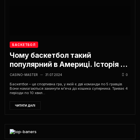
БАСКЕТБОЛ
Чому баскетбол такий
популярний в Америці. Історія та
факти
CASINO-MASTER
31.07.2024
0
—
Баскетбол – це спортивна гра, у якій є дві команди по 5 гравців.
Вони намагаються закинути м’яча до кошика суперника. Триває 4
періоди по 10 хвил...
ЧИТАТИ ДАЛІ