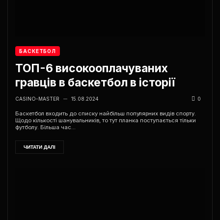
БАСКЕТБОЛ
ТОП-6 високооплачуваних
гравців в баскетбол в історії
CASINO-MASTER
15.08.2024
0
—
Баскетбол входить до списку найбільш популярних видів спорту.
Щодо кількості шанувальників, то тут планка поступається тільки
футболу. Більша час...
ЧИТАТИ ДАЛІ