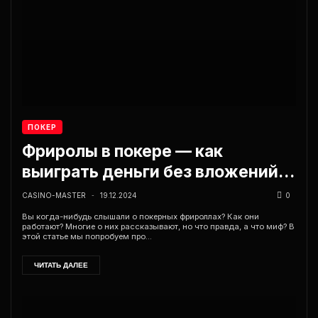
ПОКЕР
Фриролы в покере — как
выиграть деньги без вложений и
реально ли это?
CASINO-MASTER
19.12.2024
0
-
Вы когда-нибудь слышали о покерных фрироллах? Как они
работают? Многие о них рассказывают, но что правда, а что миф? В
этой статье мы попробуем про...
ЧИТАТЬ ДАЛЕЕ