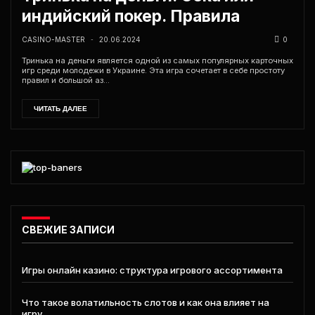
индийский покер. Правила
CASINO-MASTER
20.06.2024
0
-
Тринька на деньги является одной из самых популярных карточных
игр среди молодежи в Украине. Эта игра сочетает в себе простоту
правил и большой аз...
ЧИТАТЬ ДАЛЕЕ
СВЕЖИЕ ЗАПИСИ
Игры онлайн казино: структура игрового ассортимента
Что такое волатильность слотов и как она влияет на
игру.