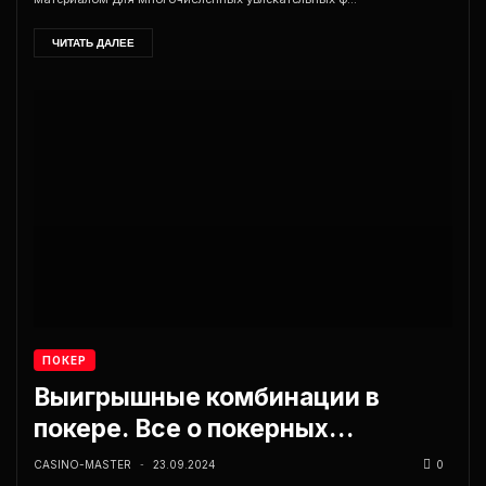
ЧИТАТЬ ДАЛЕЕ
ПОКЕР
Выигрышные комбинации в
покере. Все о покерных
комбинациях
CASINO-MASTER
23.09.2024
0
-