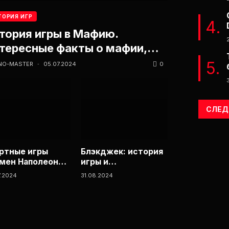
ТОРИЯ ИГР
4
тория игры в Мафию.
тересные факты о мафии,
торые вы не знали
5
0
NO-MASTER
05.07.2024
-
СЛЕД
ртные игры
Блэкджек: история
мен Наполеона.
игры и
акие игры играли
происхождение
7.2024
31.08.2024
сторической
названия. Кто
анции
придумал Blackjack