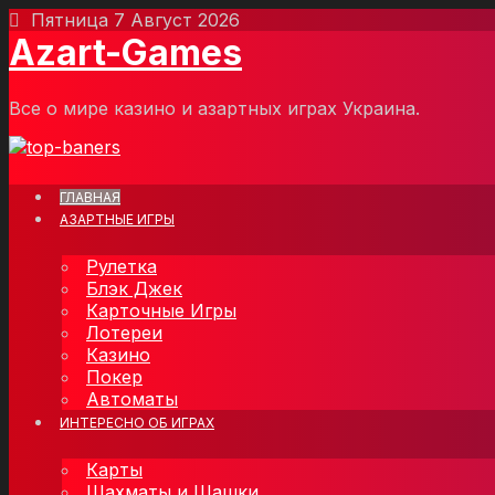
Пятница 7 Август 2026
Azart-Games
Все о мире казино и азартных играх Украина.
ГЛАВНАЯ
АЗАРТНЫЕ ИГРЫ
Рулетка
Блэк Джек
Карточные Игры
Лотереи
Казино
Покер
Автоматы
ИНТЕРЕСНО ОБ ИГРАХ
Карты
Шахматы и Шашки