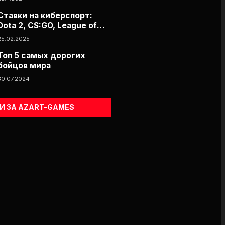
Ставки на киберспорт:
Dota 2, CS:GO, League of
Legends
25.02.2025
Топ 5 самых дорогих
бойцов мира
30.07.2024
И ЗА AZART-GAMES