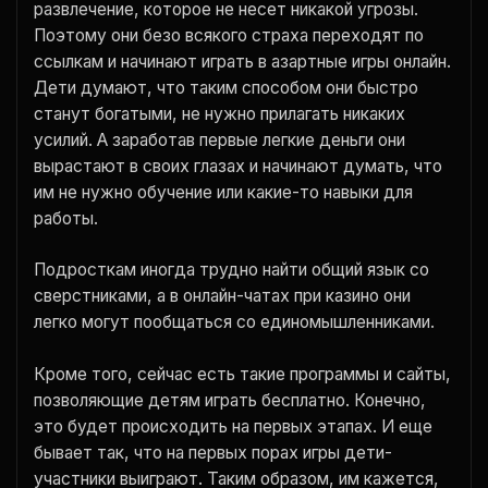
развлечение, которое не несет никакой угрозы.
Поэтому они безо всякого страха переходят по
ссылкам и начинают играть в азартные игры онлайн.
Дети думают, что таким способом они быстро
станут богатыми, не нужно прилагать никаких
усилий. А заработав первые легкие деньги они
вырастают в своих глазах и начинают думать, что
им не нужно обучение или какие-то навыки для
работы.
Подросткам иногда трудно найти общий язык со
сверстниками, а в онлайн-чатах при казино они
легко могут пообщаться со единомышленниками.
Кроме того, сейчас есть такие программы и сайты,
позволяющие детям играть бесплатно. Конечно,
это будет происходить на первых этапах. И еще
бывает так, что на первых порах игры дети-
участники выиграют. Таким образом, им кажется,