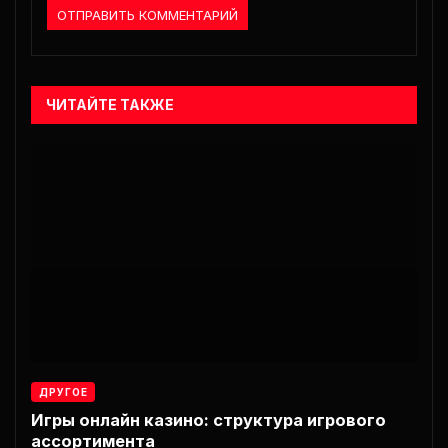
ЧИТАЙТЕ ТАКЖЕ
ДРУГОЕ
Игры онлайн казино: структура игрового
ассортимента