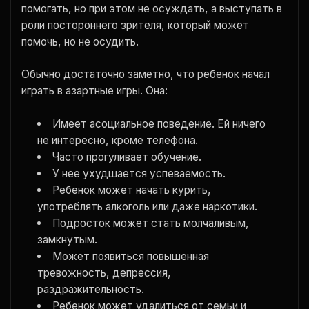
помогать, но при этом не осуждать, а выступать в
роли постороннего зрителя, который может
помочь, но не осудить.
Обычно достаточно заметно, что ребенок начал
играть в азартные игры. Она:
Имеет асоциальное поведение. Ей ничего
не интересно, кроме телефона.
Часто прогуливает обучение.
У нее ухудшается успеваемость.
Ребенок может начать курить,
употреблять алкоголь или даже наркотики.
Подросток может стать молчаливым,
замкнутым.
Может появиться повышенная
тревожность, депрессия,
раздражительность.
Ребенок может удалиться от семьи и