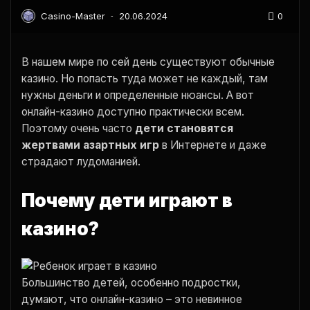
0
Casino-Master
20.06.2024
-
В нашем мире по сей день существуют обычные
казино. Но попасть туда может не каждый, там
нужны деньги и определенные нюансы. А вот
онлайн-казино доступно практически всем.
Поэтому очень часто
дети становятся
жертвами азартных игр
в Интернете и даже
страдают лудоманией.
Почему дети играют в
казино?
Большинство детей, особенно подростки,
думают, что онлайн-казино – это невинное