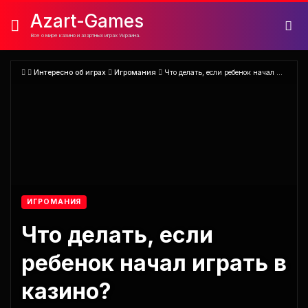
Azart-Games
Все о мире казино и азартных играх Украина.
Интересно об играх
Игромания
Что делать, если ребенок начал играть в казино?
ИГРОМАНИЯ
Что делать, если
ребенок начал играть в
казино?