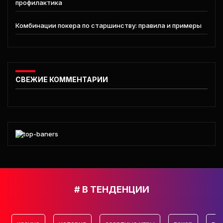
профилактика
Комбинации покера по старшинству: правила и примеры
СВЕЖИЕ КОММЕНТАРИИ
# В ТЕНДЕНЦИИ