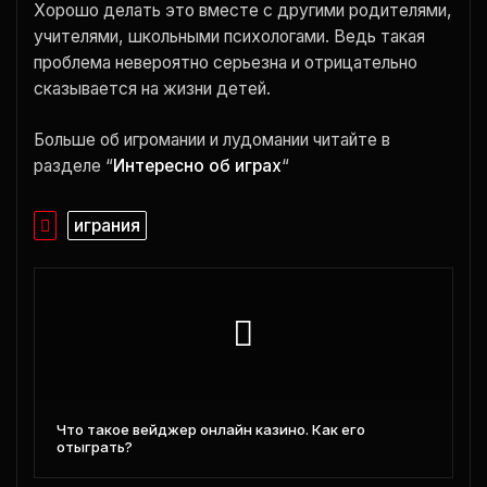
Хорошо делать это вместе с другими родителями,
учителями, школьными психологами. Ведь такая
проблема невероятно серьезна и отрицательно
сказывается на жизни детей.
Больше об игромании и лудомании читайте в
разделе “
Интересно об играх
“
играния
Что такое вейджер онлайн казино. Как его
отыграть?