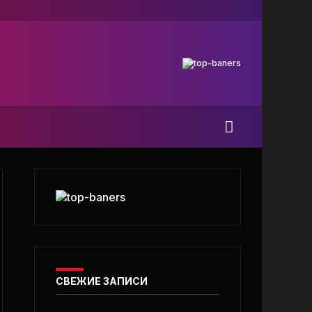
СВЕЖИЕ ЗАПИСИ