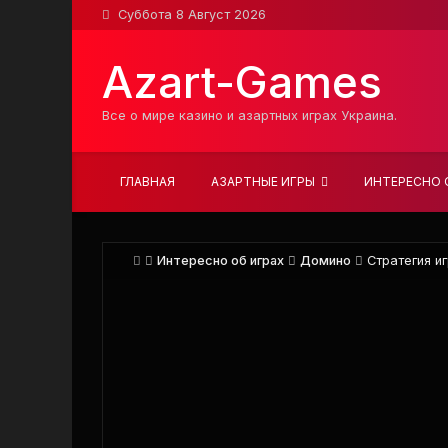
перейти
Суббота 8 Август 2026
к
содержанию
Azart-Games
Все о мире казино и азартных играх Украина.
ГЛАВНАЯ
АЗАРТНЫЕ ИГРЫ
ИНТЕРЕСНО 
Интересно об играх
Домино
Стратегия иг