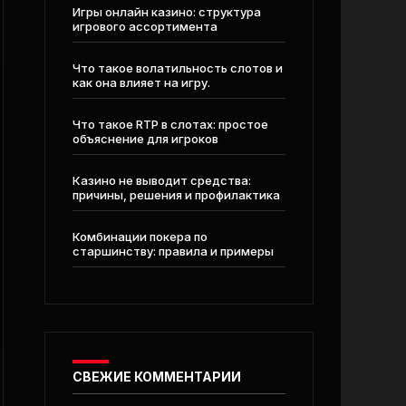
Игры онлайн казино: структура
игрового ассортимента
Что такое волатильность слотов и
как она влияет на игру.
Что такое RTP в слотах: простое
объяснение для игроков
Казино не выводит средства:
причины, решения и профилактика
Комбинации покера по
старшинству: правила и примеры
СВЕЖИЕ КОММЕНТАРИИ