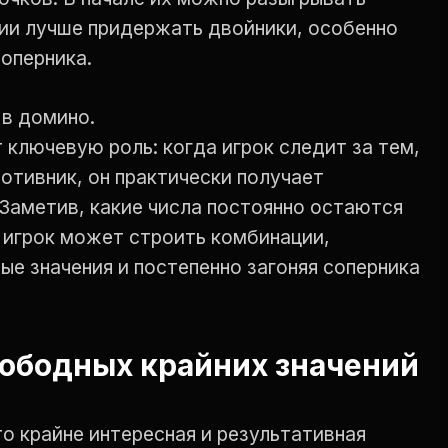
ртии лучше придержать двойники, особенно
оперника.
ключевую роль: когда игрок следит за тем,
отивник, он практически получает
. Заметив, какие числа постоянно остаются
 игрок может строить комбинации,
ые значения и постепенно загоняя соперника
вободных крайних значений
то крайне интересная и результативная