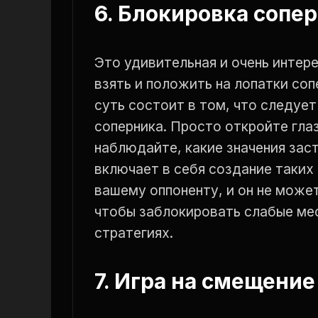
6. Блокировка сопе
Это удивительная и очень интер
взять и положить на лопатки соп
суть состоит в том, что следует
соперника. Просто откройте гла
наблюдайте, какие значения заст
включает в себя создание таких
вашему оппоненту, и он не может
чтобы заблокировать слабые мес
стратегиях.
7. Игра на смещение