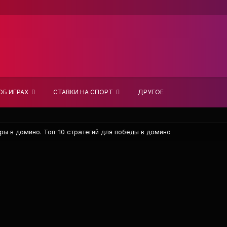
ОБ ИГРАХ
СТАВКИ НА СПОРТ
ДРУГОЕ
ры в домино. Топ-10 стратегий для победы в домино