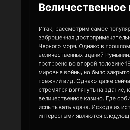
Величественное 
Итак, рассмотрим самое популяр
заброшенная достопримечательн
Черного моря. Однако в прошлом
величественных зданий Румынии.
построено во второй половине 1
мировые войны, но было закрыто
прежний вид. Однако даже сейча
стремятся взглянуть на здание,
величественное казино. Где соб
испытывать удача. Исходя из ис
интересными являются следующ