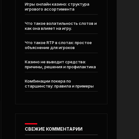
Игры онлайн казино: структура
игрового ассортимента
Что такое волатильность слотов и
как она влияет на игру.
Что такое RTP в слотах: простое
объяснение для игроков
Казино не выводит средства:
причины, решения и профилактика
Комбинации покера по
старшинству: правила и примеры
СВЕЖИЕ КОММЕНТАРИИ