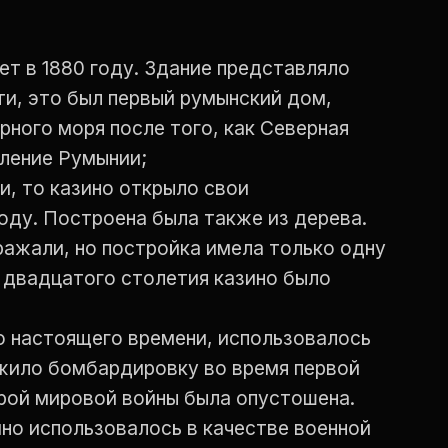
ет в 1880 году. Здание представляло
ти, это был первый румынский дом,
рного моря после того, как Северная
ление Румынии;
и, то казино открыло свои
оду. Построена была также из дерева.
ажали, но постройка имела только одну
е двадцатого столетия казино было
о настоящего времени, использовалось
ежило бомбардировку во время первой
рой мировой войны была опустошена.
но использовалось в качестве военной