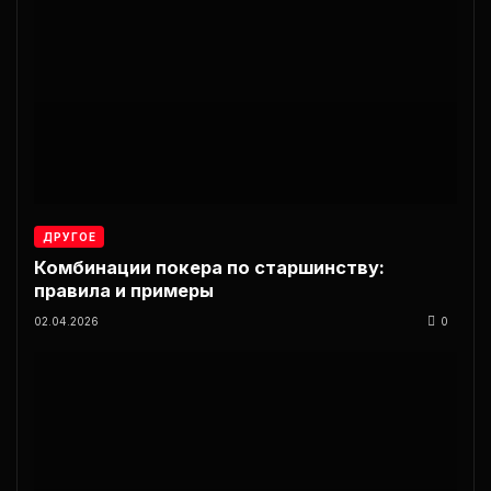
ДРУГОЕ
Комбинации покера по старшинству:
правила и примеры
02.04.2026
0