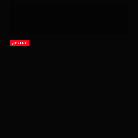
ДРУГОЕ