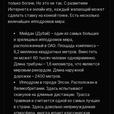
только богачи. Но это не так. С развитием
Интернета и онлайн игр, каждый желающий может
сделать ставку на конной гонке. Есть несколько
величайших ипподромов мира:
Мейдан (Дубай) – один из самых больших
и зрелищных ипподромов мира,
расположенный в ОАЭ. Площадь комплекса –
6,2 миллиона квадратных метров. Вместить
он может 60 тысяч человек одновременно.
Длина трибуны – 1,6 километра, что является
мировым рекордом. Длина наружной
дорожки – 2400 метров.
Ипподром в городе Эпсон. Расположен в
Великобритании. Здесь испытывают
скакунов на длинные дистанции. Трасса
травяная и считается одной из самых лучших
в стране. Здесь довольно непринужденная
атмосфера, иногда играет классическая