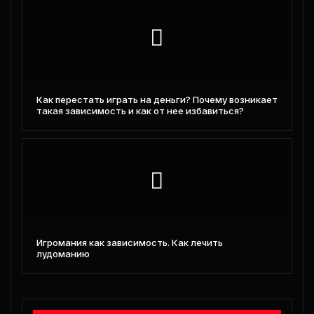
Как перестать играть на деньги? Почему возникает
такая зависимость и как от нее избавиться?
Игромания как зависимость. Как лечить
лудоманию