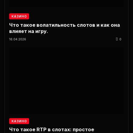
КАЗИНО
Что такое волатильность слотов и как она
влияет на игру.
16.04.2026
0
КАЗИНО
Что такое RTP в слотах: простое