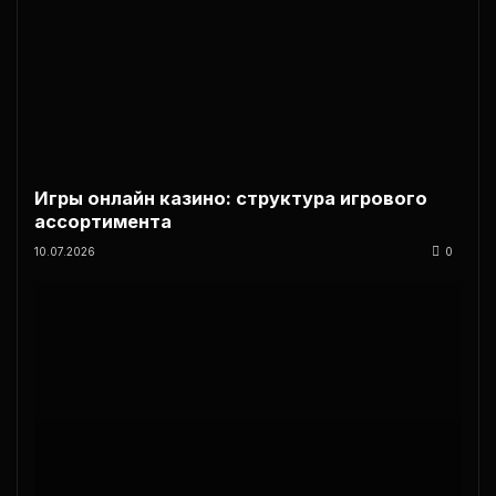
Игры онлайн казино: структура игрового
ассортимента
10.07.2026
0