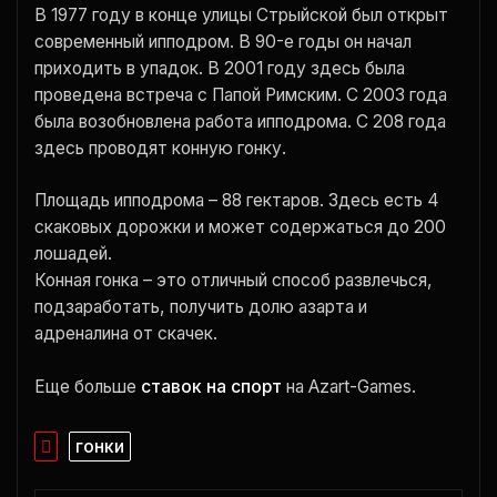
В 1977 году в конце улицы Стрыйской был открыт
современный ипподром. В 90-е годы он начал
приходить в упадок. В 2001 году здесь была
проведена встреча с Папой Римским. С 2003 года
была возобновлена работа ипподрома. С 208 года
здесь проводят конную гонку.
Площадь ипподрома – 88 гектаров. Здесь есть 4
скаковых дорожки и может содержаться до 200
лошадей.
Конная гонка – это отличный способ развлечься,
подзаработать, получить долю азарта и
адреналина от скачек.
Еще больше
ставок на спорт
на Azart-Games.
гонки