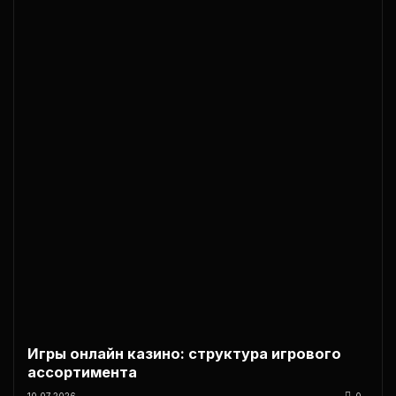
Игры онлайн казино: структура игрового
ассортимента