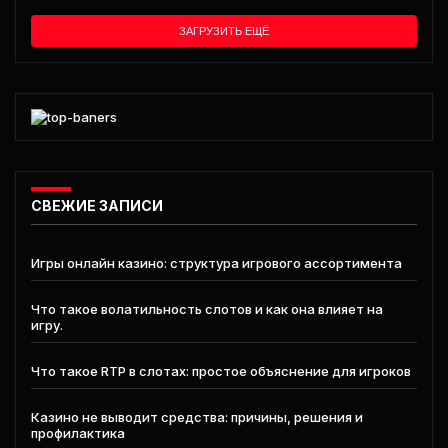
ЗАГРУЗИТЬ ЕЩЁ
СВЕЖИЕ ЗАПИСИ
Игры онлайн казино: структура игрового ассортимента
Что такое волатильность слотов и как она влияет на
игру.
Что такое RTP в слотах: простое объяснение для игроков
Казино не выводит средства: причины, решения и
профилактика