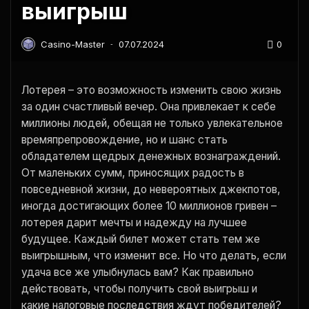
выигрыш
0
Casino-Master
07.07.2024
-
Лотерея – это возможность изменить свою жизнь
за один счастливый вечер. Она привлекает к себе
миллионы людей, обещая не только увлекательное
времяпрепровождение, но и шанс стать
обладателем щедрых денежных вознаграждений.
От маленьких сумм, приносящих радость в
повседневной жизни, до невероятных джекпотов,
иногда достигающих более 10 миллионов гривен –
лотерея дарит мечты и надежду на лучшее
будущее. Каждый билет может стать тем же
выигрышным, что изменит все. Но что делать, если
удача все же улыбнулась вам? Как правильно
действовать, чтобы получить свой выигрыш и
какие налоговые последствия ждут победителей?