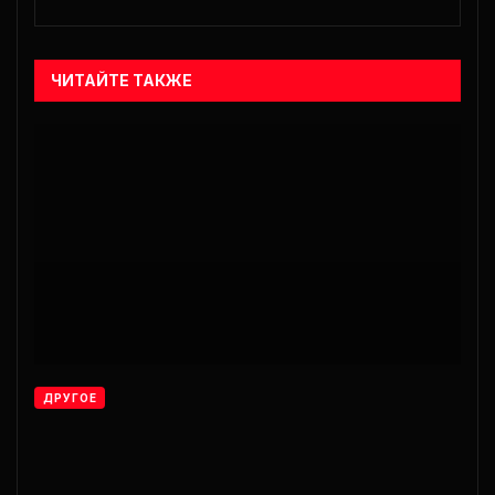
ЧИТАЙТЕ ТАКЖЕ
ДРУГОЕ