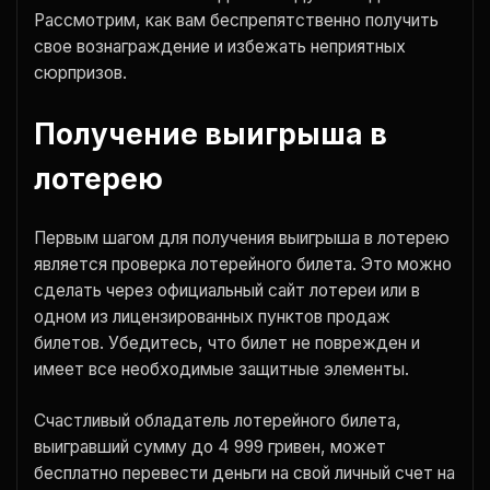
Рассмотрим, как вам беспрепятственно получить
свое вознаграждение и избежать неприятных
сюрпризов.
Получение выигрыша в
лотерею
Первым шагом для получения выигрыша в лотерею
является проверка лотерейного билета. Это можно
сделать через официальный сайт лотереи или в
одном из лицензированных пунктов продаж
билетов. Убедитесь, что билет не поврежден и
имеет все необходимые защитные элементы.
Счастливый обладатель лотерейного билета,
выигравший сумму до 4 999 гривен, может
бесплатно перевести деньги на свой личный счет на