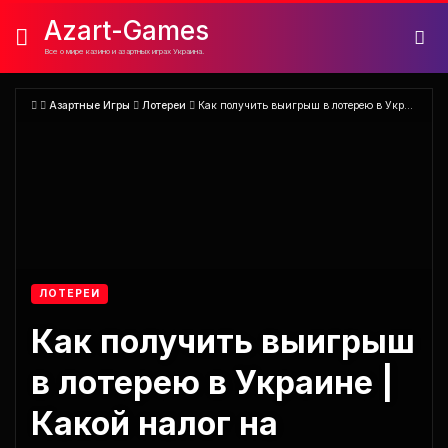
Azart-Games
Все о мире казино и азартных играх Украина.
Азартные Игры
Лотереи
Как получить выигрыш в лотерею в Украине | Какой налог на выигрыш
ЛОТЕРЕИ
Как получить выигрыш
в лотерею в Украине |
Какой налог на