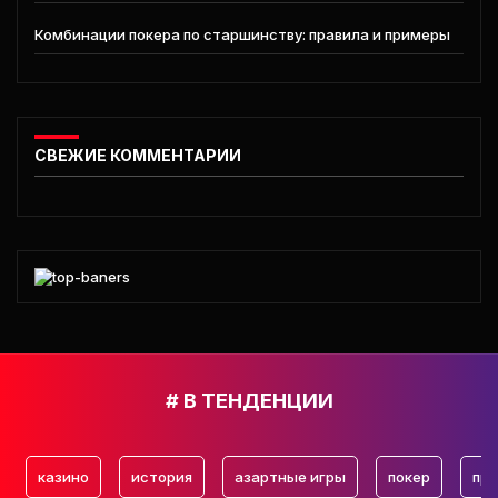
Комбинации покера по старшинству: правила и примеры
СВЕЖИЕ КОММЕНТАРИИ
# В ТЕНДЕНЦИИ
казино
история
азартные игры
покер
пра