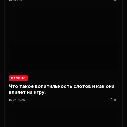
10.07.2026
0
КАЗИНО
Что такое волатильность слотов и как она
влияет на игру.
16.04.2026
0